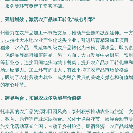
通、服务等环节奠定了坚实基础。
二、延链增效，激活农产品加工转化“核心引擎”
泰州着力在农产品加工环节做文章，推动产业链向纵深延伸。一
面，扶持壮大本地农业产业化龙头企业，引进培育精深加工项目
将稻米、水产品、果蔬等初级农产品转化为米粉、调味品、即食
品、保健品等高附加值商品。另一方面，大力发展中央厨房、预
菜等新业态，连接田间地头与城市餐桌，提升农产品加工转化率
市场适应能力。加工环节的壮大，有效平抑了农产品市场价格波
动，吸纳了农村劳动力就业，成为融合发展的关键支撑点和价值
值的核心环节。
三、跨界融合，拓展农业多功能与价值链
依托丰富的农产品资源和田园风光，泰州积极推动农业与旅游、
化、教育、康养等产业深度融合。兴化千垛菜花节、溱潼会船节
农旅文化活动享誉全国，带动了乡村旅游、民宿经济、农产品就