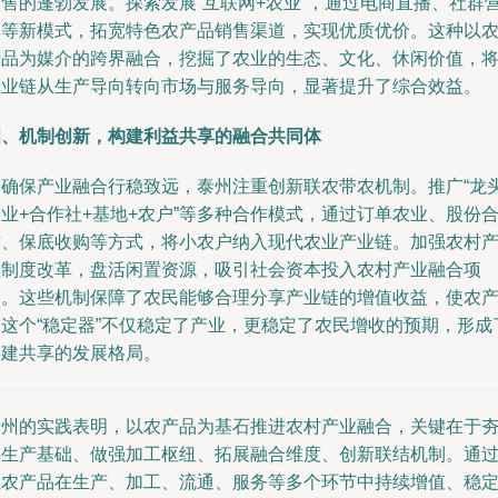
销售的蓬勃发展。探索发展“互联网+农业”，通过电商直播、社群
销等新模式，拓宽特色农产品销售渠道，实现优质优价。这种以
产品为媒介的跨界融合，挖掘了农业的生态、文化、休闲价值，
产业链从生产导向转向市场与服务导向，显著提升了综合效益。
四、机制创新，构建利益共享的融合共同体
为确保产业融合行稳致远，泰州注重创新联农带农机制。推广“龙
业+合作社+基地+农户”等多种合作模式，通过订单农业、股份
作、保底收购等方式，将小农户纳入现代农业产业链。加强农村
权制度改革，盘活闲置资源，吸引社会资本投入农村产业融合项
目。这些机制保障了农民能够合理分享产业链的增值收益，使农
品这个“稳定器”不仅稳定了产业，更稳定了农民增收的预期，形成
共建共享的发展格局。
泰州的实践表明，以农产品为基石推进农村产业融合，关键在于
实生产基础、做强加工枢纽、拓展融合维度、创新联结机制。通
让农产品在生产、加工、流通、服务等多个环节中持续增值、稳