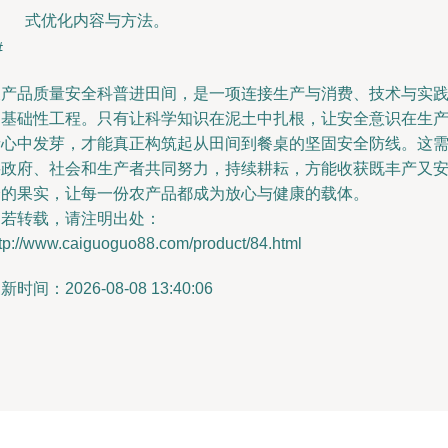
式优化内容与方法。
#
农产品质量安全科普进田间，是一项连接生产与消费、技术与实
的基础性工程。只有让科学知识在泥土中扎根，让安全意识在生
者心中发芽，才能真正构筑起从田间到餐桌的坚固安全防线。这
要政府、社会和生产者共同努力，持续耕耘，方能收获既丰产又
全的果实，让每一份农产品都成为放心与健康的载体。
如若转载，请注明出处：
ttp://www.caiguoguo88.com/product/84.html
新时间：2026-08-08 13:40:06