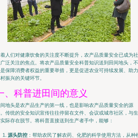
随着人们对健康饮食的关注度不断提升，农产品质量安全已成为
会广泛关注的焦点。将农产品质量安全科普知识送到田间地头，
仅是保障消费者权益的重要举措，更是促进农业可持续发展、助
乡村振兴的关键环节。
一、科普进田间的意义
田间地头是农产品生产的第一线，也是影响农产品质量安全的源
头。传统的安全知识宣传往往停留在文件、会议或城市社区，与
产实际存在脱节。将科普直接送到生产者手中，能够：
源头防控
：帮助农民了解农药、化肥的科学使用方法，从种