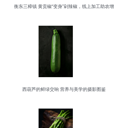
衡东三樟镇 黄贡椒“变身”剁辣椒，线上加工助农增
收
西葫芦的鲜绿交响 营养与美学的摄影图鉴