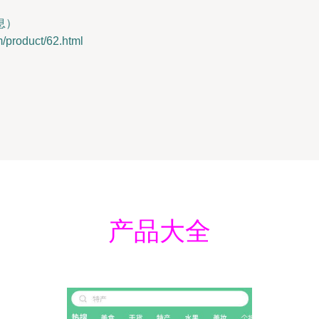
息）
oduct/62.html
产品大全